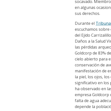
socavado. Miembros
en algunas ocasione
sus derechos.
Durante el
Tribuna
escuchamos sobre el
del Ejido Carrizalil
Daños a la Salud Vi
las pérdidas arqueo
Goldcorp de 83% del
cielo abierto para e
conservación de ave
manifestación de e
la piel, los ojos, l
significativo en lo
ha observado en la
empresa Goldcorp o
falta de agua adecu
depende la poblaci