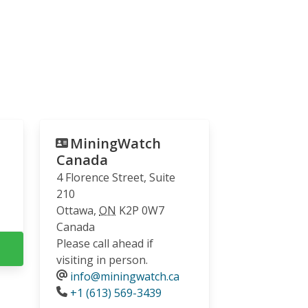
MiningWatch
Canada
4 Florence Street, Suite
210
Ottawa
,
ON
K2P 0W7
Canada
Please call ahead if
visiting in person.
info@miningwatch.ca
Phone
+1 (613) 569-3439