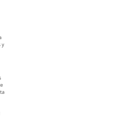
a
 y
s
te
ta
l