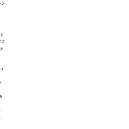
, y
es
ro:
ca
la
e
se
a
l