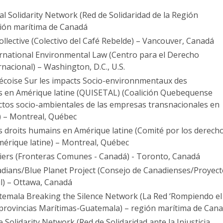
al Solidarity Network (Red de Solidaridad de la Región
egión marítima de Canadá
llective (Colectivo del Café Rebelde) – Vancouver, Canadá
ernational Environmental Law (Centro para el Derecho
nacional) – Washington, D.C., U.S.
écoise Sur les impacts Socio-environnmentaux des
s en Amérique latine (QUISETAL) (Coalición Quebequense
ctos socio-ambientales de las empresas transnacionales en
) – Montreal, Québec
s droits humains en Amérique latine (Comité por los derech
rique latine) – Montreal, Québec
ers (Fronteras Comunes - Canadá) - Toronto, Canadá
adians/Blue Planet Project (Consejo de Canadienses/Proyec
ul) – Ottawa, Canadá
emala Breaking the Silence Network (La Red ‘Rompiendo el
as provincias Marítimas-Guatemala) – región marítima de Can
e Solidarity Network (Red de Solidaridad ante la Injusticia