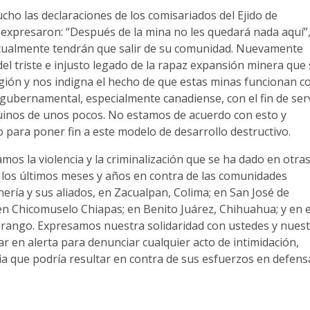
o las declaraciones de los comisariados del Ejido de
s expresaron: “Después de la mina no les quedará nada aquí”
tualmente tendrán que salir de su comunidad. Nuevamente
l triste e injusto legado de la rapaz expansión minera que
egión y nos indigna el hecho de que estas minas funcionan c
gubernamental, especialmente canadiense, con el fin de ser
uinos de unos pocos. No estamos de acuerdo con esto y
para poner fin a este modelo de desarrollo destructivo.
mos la violencia y la criminalización que se ha dado en otra
 los últimos meses y años en contra de las comunidades
nería y sus aliados, en Zacualpan, Colima; en San José de
en Chicomuselo Chiapas; en Benito Juárez, Chihuahua; y en e
Durango. Expresamos nuestra solidaridad con ustedes y nues
 en alerta para denunciar cualquier acto de intimidación,
ia que podría resultar en contra de sus esfuerzos en defens