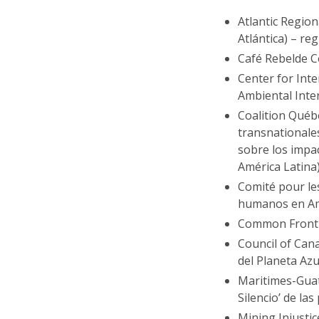
Atlantic Region
Atlántica) – r
Café Rebelde Co
Center for Int
Ambiental Inter
Coalition Québ
transnationale
sobre los impa
América Latina
Comité pour le
humanos en Amé
Common Fronti
Council of Can
del Planeta Az
Maritimes-Guat
Silencio’ de l
Mining Injustic