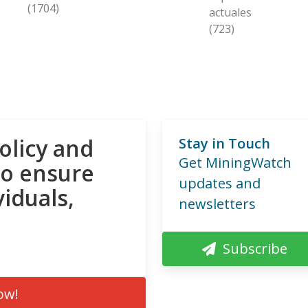
(1704)
actuales
(723)
olicy and
Stay in Touch
Get MiningWatch
to ensure
updates and
viduals,
newsletters
Subscribe
ow!