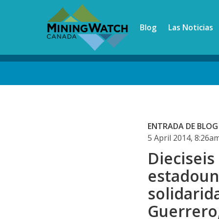
Skip
to
Blog
Las Noticias
main
content
Back
to
top
ENTRADA DE BLOG
5 April 2014, 8:26
Dieciseis
estadoun
solidarida
Guerrero