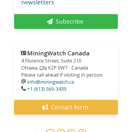
newsletters
Subscribe
MiningWatch Canada
4 Florence Street, Suite 210
Ottawa
,
ON
K2P 0W7
Canada
Please call ahead if visiting in person.
info@miningwatch.ca
Phone
+1 (613) 569-3439
Contact form