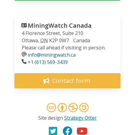
MiningWatch Canada
4 Florence Street, Suite 210
Ottawa
,
ON
K2P 0W7
Canada
Please call ahead if visiting in person.
info@miningwatch.ca
Phone
+1 (613) 569-3439
Contact form
Site design
Strategy Otter