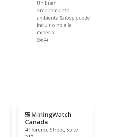
Un buen
ordenamiento
ambiental&nbsp;puede
incluir o no a la
minería
(664)
MiningWatch
Canada
4 Florence Street, Suite
210