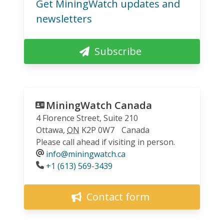
Get MiningWatch updates and
newsletters
Subscribe
MiningWatch Canada
4 Florence Street, Suite 210
Ottawa
,
ON
K2P 0W7
Canada
Please call ahead if visiting in person.
info@miningwatch.ca
Phone
+1 (613) 569-3439
Contact form