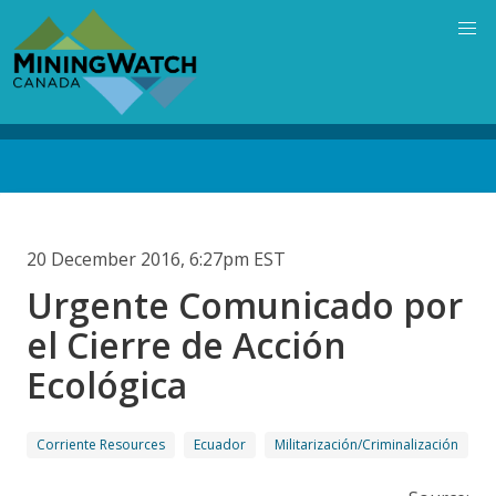
Skip
to
main
content
Back
to
top
20 December 2016, 6:27pm EST
Urgente Comunicado por
el Cierre de Acción
Ecológica
Corriente Resources
Ecuador
Militarización/Criminalización