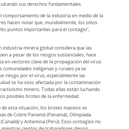
culcando sus derechos fundamentales.
l comportamiento de la industria en medio de la
res hacen notar que, mundialmente, los sitios
lto puntos importantes para el contagio”,
n industria minera global considera que las
en a pesar de los riesgos sustanciales, hace
ta en vectores clave de la propagación del virus.
s comunidades indígenas y rurales ya se
e riesgo por el virus, especialmente las
alud se ha visto afectada por la contaminación
tractivismo minero. Todas ellas están luchando
los posibles brotes de la enfermedad.
de esta situación, los brotes masivos se
inas de Cobre Panamá (Panamá), Olimpiada
es (Canadá) y Antamina (Perú). Esos contagios no
 mientras cientos de trabajadores dieron