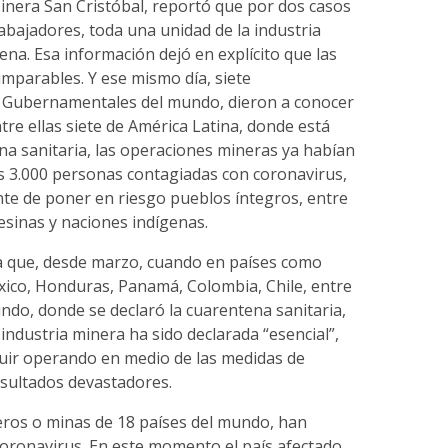
 Minera San Cristóbal, reportó que por dos casos
bajadores, toda una unidad de la industria
na. Esa información dejó en explícito que las
mparables. Y ese mismo día, siete
 Gubernamentales del mundo, dieron a conocer
tre ellas siete de América Latina, donde está
na sanitaria, las operaciones mineras ya habían
s 3.000 personas contagiadas con coronavirus,
nte de poner en riesgo pueblos íntegros, entre
inas y naciones indígenas.
a que, desde marzo, cuando en países como
xico, Honduras, Panamá, Colombia, Chile, entre
ndo, donde se declaró la cuarentena sanitaria,
industria minera ha sido declarada “esencial”,
uir operando en medio de las medidas de
esultados devastadores.
eros o minas de 18 países del mundo, han
coronavirus. En este momento el país afectado,