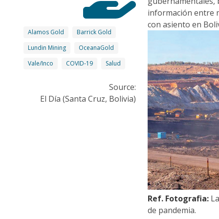
gubernamentales, b
información entre m
con asiento en Boliv
Alamos Gold
Barrick Gold
Lundin Mining
OceanaGold
Vale/Inco
COVID-19
Salud
Source:
El Día (Santa Cruz, Bolivia)
Ref. Fotografia:
La
de pandemia.