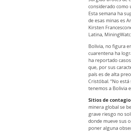
considerado como u
Esta semana ha sup
de esas minas es An
Kirsten Francescon
Latina, MiningWatc
Bolivia, no figura 
cuarentena ha logra
ha reportado casos
que, por sus caract
país es de alta pr
Cristóbal. “No está
tenemos a Bolivia 
Sitios de contagi
minera global se be
grave riesgo no sol
donde mueve sus o
poner alguna obser