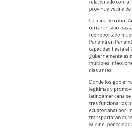
relacionado con la
provincia vecina d
La mina de cobre A
cerraron sino hasta
fue reportado muer
Panamá en Panamá,
capacidad hasta el 
gubernamentales ma
múltiples infeccion
días antes.
Donde los gobierno
legítimas y promovi
latinoamericana se 
tres funcionarios 
ecuatoriana) por i
transportarán mine
Mining, por temor 