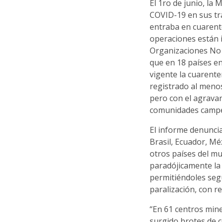
El 1ro de junio, la
COVID-19 en sus tra
entraba en cuarente
operaciones están i
Organizaciones No
que en 18 países en
vigente la cuarente
registrado al meno
pero con el agrava
comunidades campes
El informe denunci
Brasil, Ecuador, Mé
otros países del mu
paradójicamente la 
permitiéndoles seg
paralización, con r
“En 61 centros min
surgido brotes de 