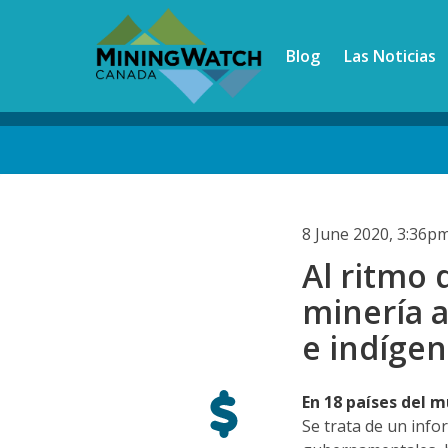
Skip
to
Blog
Las Noticias
main
content
Back
to
top
8 June 2020, 3:36p
Al ritmo 
minería a
e indíge
En 18 países del m
Se trata de un info