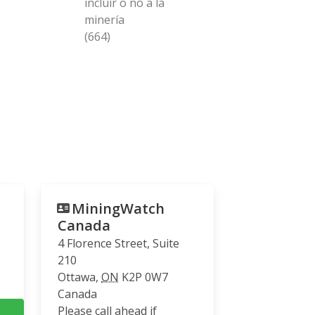
incluir o no a la
minería
(664)
MiningWatch
Canada
4 Florence Street, Suite
210
Ottawa
,
ON
K2P 0W7
Canada
Please call ahead if