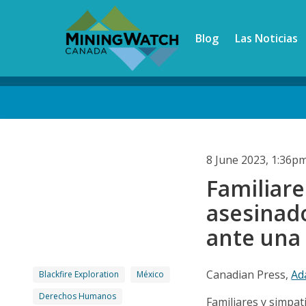
Skip
to
Blog
Las Noticias
main
content
Back
to
top
8 June 2023, 1:36p
Familiar
asesinad
ante una 
Canadian Press,
Ad
Blackfire Exploration
México
Derechos Humanos
Familiares y simpat