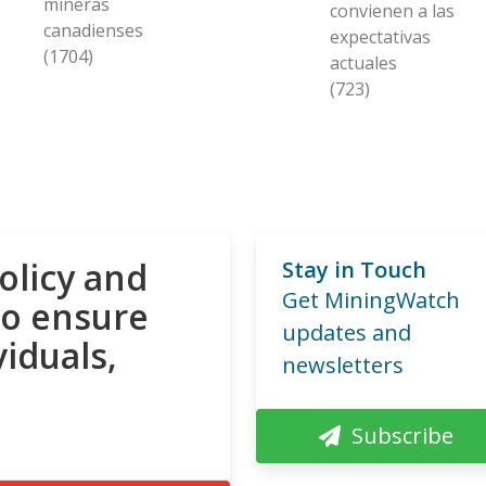
mineras
convienen a las
canadienses
expectativas
(1704)
actuales
(723)
olicy and
Stay in Touch
Get MiningWatch
to ensure
updates and
viduals,
newsletters
Subscribe