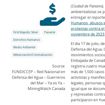
(Ciudad de Panamá
ambientalistas se 
entregar el report
Humanos, abusos e 
protestas contra e
First Majestic Silver
Panamá
noviembre de 2023
Derechos Humanos
El día 17 de julio,
Medio Ambiente
Defensa del Agua, G
movimientos socioa
Militarización/Criminalización
Embajada de Canadá
Source:
registra cuatro mue
FUNDICCEP – Red Nacional en
más de 1,500 casos 
Defensa del Agua – Guerreros
activistas y manife
del Mar – Ya es Ya –
legales, personas q
MiningWatch Canada
igual que se docum
y represalias contr
participaron en hue