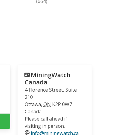
(664)
MiningWatch
Canada
4 Florence Street, Suite
210
Ottawa
,
ON
K2P 0W7
Canada
Please call ahead if
visiting in person.
info@miningwatch.ca