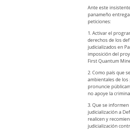
Ante este insistent
panameño entregam
peticiones:
1. Activar el progr
derechos de los def
judicializados en P
imposición del proy
First Quantum Mine
2. Como país que se
ambientales de los 
pronuncie públicam
no apoye la crimina
3. Que se informen 
judicialización a D
realicen y recomie
judicialización con