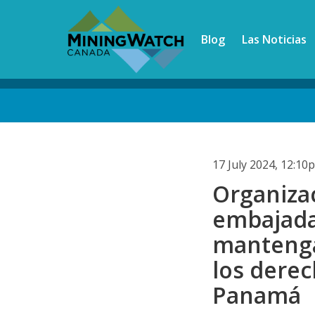
Skip
to
Blog
Las Noticias
main
content
Back
to
top
17 July 2024, 12:1
Organizac
embajada
mantenga
los dere
Panamá