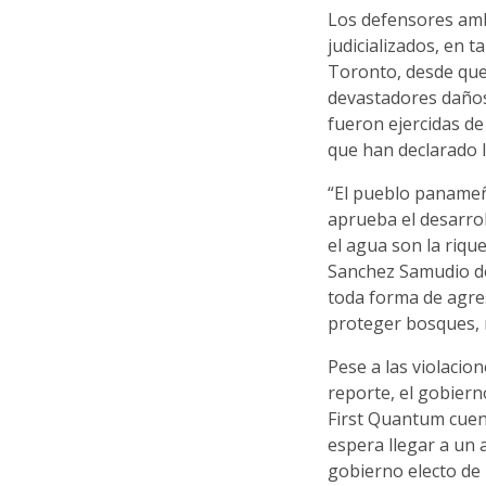
Los defensores amb
judicializados, en 
Toronto, desde que
devastadores daños
fueron ejercidas de
que han declarado l
“El pueblo panameñ
aprueba el desarrol
el agua son la riqu
Sanchez Samudio d
toda forma de agre
proteger bosques, r
Pese a las violaci
reporte, el gobier
First Quantum cuen
espera llegar a un 
gobierno electo de