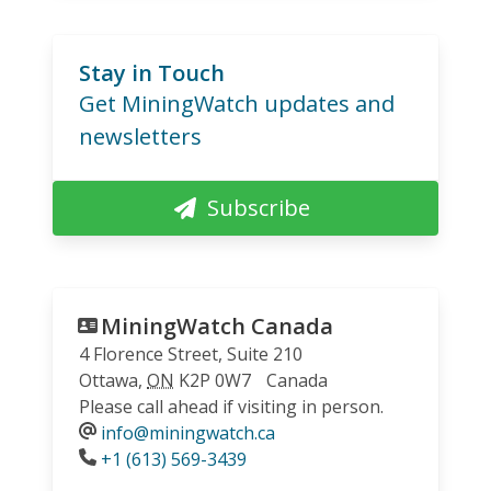
Stay in Touch
Get MiningWatch updates and
newsletters
Subscribe
MiningWatch Canada
4 Florence Street, Suite 210
Ottawa
,
ON
K2P 0W7
Canada
Please call ahead if visiting in person.
info@miningwatch.ca
Phone
+1 (613) 569-3439