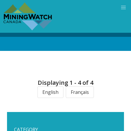
Skip
to
main
content
Back
to
top
Displaying 1 - 4 of 4
English
Français
CATEGORY