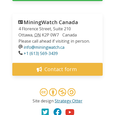
MiningWatch Canada
4 Florence Street, Suite 210
Ottawa
,
ON
K2P 0W7
Canada
Please call ahead if visiting in person.
info@miningwatch.ca
Phone
+1 (613) 569-3439
Contact form
Site design
Strategy Otter