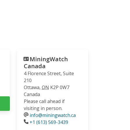
MiningWatch
Canada
4 Florence Street, Suite
210
Ottawa
,
ON
K2P 0W7
Canada
Please call ahead if
visiting in person.
info@miningwatch.ca
Phone
+1 (613) 569-3439