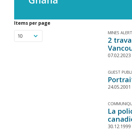
Items per page
MINES ALER
2 trava
Vancou
07.02.2023
GUEST PUBL
Portra
24.05.2001
COMMUNIQU
La poli
canadi
30.12.1999