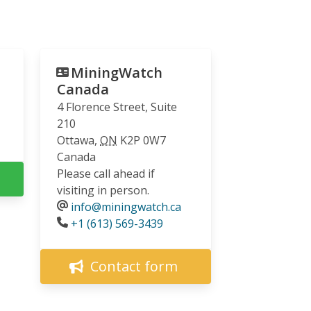
MiningWatch
Canada
4 Florence Street, Suite
210
Ottawa
,
ON
K2P 0W7
Canada
Please call ahead if
visiting in person.
info@miningwatch.ca
Phone
+1 (613) 569-3439
Contact form