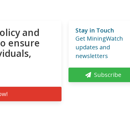
olicy and
Stay in Touch
Get MiningWatch
to ensure
updates and
viduals,
newsletters
Subscribe
ow!