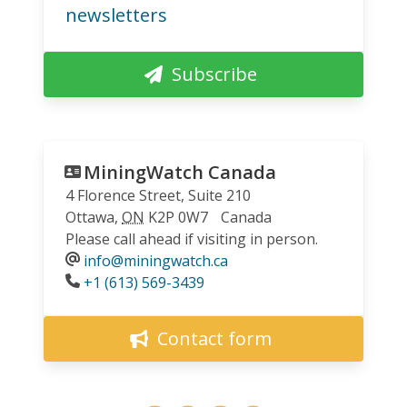
newsletters
Subscribe
MiningWatch Canada
4 Florence Street, Suite 210
Ottawa
,
ON
K2P 0W7
Canada
Please call ahead if visiting in person.
info@miningwatch.ca
Phone
+1 (613) 569-3439
Contact form