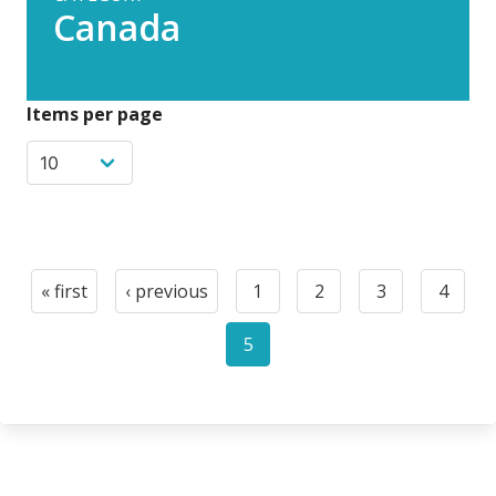
Canada
Items per page
Pagination
« first
‹ previous
1
2
3
4
First
Previous
Page
Page
Page
Page
page
page
5
Current
page