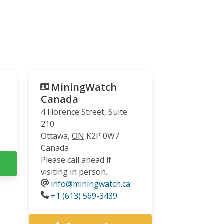
MiningWatch
Canada
4 Florence Street, Suite
210
Ottawa
,
ON
K2P 0W7
Canada
Please call ahead if
visiting in person.
info@miningwatch.ca
Phone
+1 (613) 569-3439