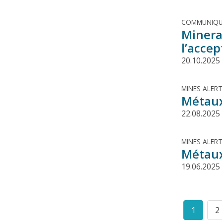
COMMUNIQU
Minerai
l’accep
20.10.2025
MINES ALER
Métaux
22.08.2025
MINES ALER
Métaux
19.06.2025
Pagination
1
2
Curren
P