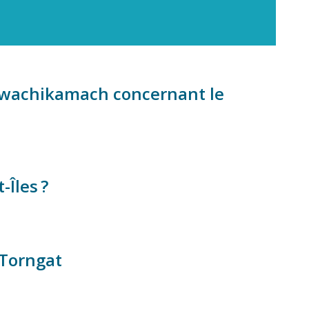
awachikamach concernant le
-Îles ?
 Torngat