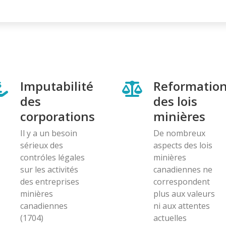
page
page
Imputabilité
Reformatio
des
des lois
corporations
minières
Il y a un besoin
De nombreux
sérieux des
aspects des lois
contróles légales
minières
sur les activités
canadiennes ne
des entreprises
correspondent
minières
plus aux valeurs
canadiennes
ni aux attentes
(1704)
actuelles