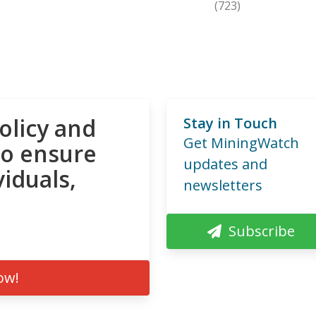
(723)
olicy and
Stay in Touch
Get MiningWatch
to ensure
updates and
viduals,
newsletters
Subscribe
ow!