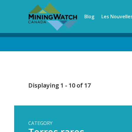
Skip
to
Blog
Les Nouvelle
main
content
Back
to
top
Displaying 1 - 10 of 17
CATEGORY
Terres rares