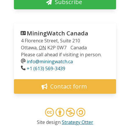
Subscribe
MiningWatch Canada
4 Florence Street, Suite 210
Ottawa
,
ON
K2P 0W7
Canada
Please call ahead if visiting in person.
info@miningwatch.ca
Phone
+1 (613) 569-3439
Contact form
Site design
Strategy Otter