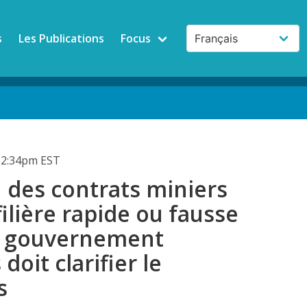
s
Les Publications
Focus
12:34pm EST
 des contrats miniers
filière rapide ou fausse
Le gouvernement
doit clarifier le
s