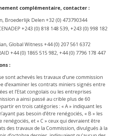
gnement complémentaire, contacter :
n, Broederlijk Delen +32 (0) 473790344
CENADEP +243 (0) 818 148 539, +243 (0) 998 182
ian, Global Witness +44 (0) 207 561 6372
RAID +44 (0) 1865 515 982, +44 (0) 7796 178 447
ons :
 se sont achevés les travaux d’une commission
ée d’examiner les contrats miniers signés entre
ées et l’Etat congolais ou les entreprises
ssion a ainsi passé au crible plus de 60
partir en trois catégories : « A » indiquant les
n’ayant pas besoin d’être renégociés, « B » les
e renégociés, et « C » ceux qui devraient être
ats des travaux de la Commission, divulgués à la
mois d’octobre dernier, indiquaient qu’aucun des