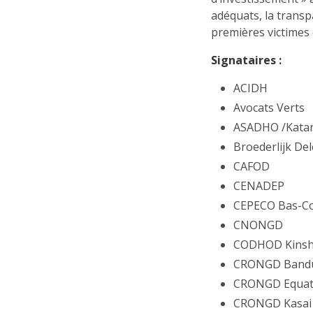
adéquats, la transp
premières victimes d
Signataires :
ACIDH
Avocats Verts
ASADHO /Kata
Broederlijk De
CAFOD
CENADEP
CEPECO Bas-C
CNONGD
CODHOD Kinsh
CRONGD Band
CRONGD Equat
CRONGD Kasai 