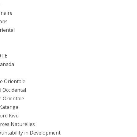
u
onaire
ions
iental
RTE
Canada
e Orientale
 Occidental
 Orientale
Katanga
ord Kivu
rces Naturelles
ountability in Development