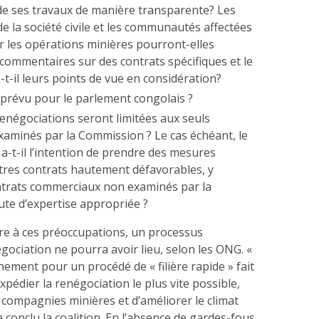
e ses travaux de manière transparente? Les
e la société civile et les communautés affectées
r les opérations minières pourront-elles
commentaires sur des contrats spécifiques et le
t-il leurs points de vue en considération?
 prévu pour le parlement congolais ?
renégociations seront limitées aux seuls
xaminés par la Commission ? Le cas échéant, le
-t-il l’intention de prendre des mesures
utres contrats hautement défavorables, y
ntrats commerciaux non examinés par la
te d’expertise appropriée ?
re à ces préoccupations, un processus
égociation ne pourra avoir lieu, selon les ONG. «
ement pour un procédé de « filière rapide » fait
expédier la renégociation le plus vite possible,
s compagnies minières et d’améliorer le climat
a conclu la coalition. En l’absence de gardes-fous