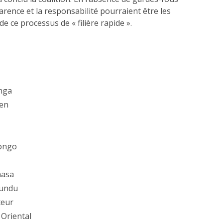
arence et la responsabilité pourraient être les
e ce processus de « filière rapide ».
nga
len
ongo
asa
undu
eur
Oriental