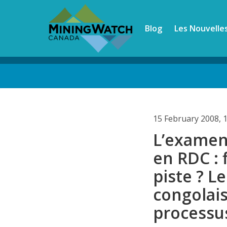
Skip
to
Blog
Les Nouvelle
main
content
Back
to
top
15 February 2008, 
L’examen
en RDC : 
piste ? 
congolais 
processu