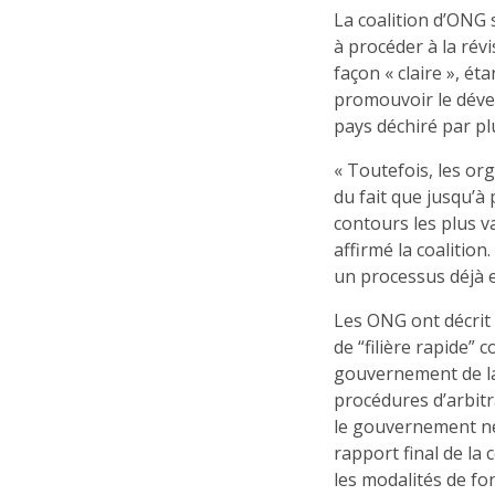
La coalition d’ONG
à procéder à la rév
façon « claire », ét
promouvoir le déve
pays déchiré par pl
« Toutefois, les or
du fait que jusqu’à
contours les plus v
affirmé la coalitio
un processus déjà e
Les ONG ont décrit
de “filière rapide”
gouvernement de la
procédures d’arbitr
le gouvernement ne
rapport final de la
les modalités de f