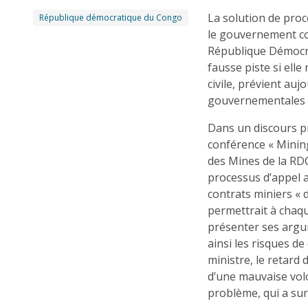
La solution de proc
République démocratique du Congo
le gouvernement co
République Démocra
fausse piste si ell
civile, prévient au
gouvernementales (
Dans un discours pr
conférence « Minin
des Mines de la RDC
processus d’appel a
contrats miniers « 
permettrait à chaqu
présenter ses argum
ainsi les risques de
ministre, le retard 
d’une mauvaise volo
problème, qui a sur