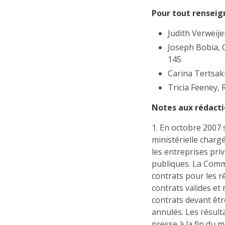
Pour tout rensei
Judith Verweije
Joseph Bobia, 
145
Carina Tertsak
Tricia Feeney, 
Notes aux rédacti
1. En octobre 2007
ministérielle charg
les entreprises priv
publiques. La Commi
contrats pour les ré
contrats valides et 
contrats devant êtr
annulés. Les résult
presse à la fin du 