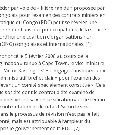
éder par voie de « filière rapide » proposée par
ngolais pour l’examen des contrats miniers en
tique du Congo (RDC) peut se révéler une
e ne répond pas aux préoccupations de la société
jourd’hui une coalition d’organisations non
ONG) congolaises et internationales. [1]
ononcé le 5 février 2008 au cours de la
g Indaba » tenue à Cape Town, le vice-ministre
, Victor Kasongo, s’est engagé à instituer un «
dministratif bref et clair » pour l’examen des
devant un comité spécialement constitué ». Cela
e société dont le contrat a été examiné de
ents visant sa « reclassification » et de réduire
 confrontation et de retard. Selon le vice-
dans le processus de révision n’est pas le fait
nté, mais est attribuable à l’ampleur du
pris le gouvernement de la RDC. [2]