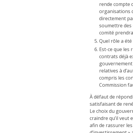
rende compte d
organisations d
directement pa
soumettre des 
comité prendra-
Quel rôle a été
Est-ce que les 
contrats déjà e
gouvernement a
relatives à d’a
compris les co
Commission fau
À défaut de répond
satisfaisant de ren
Le choix du gouvern
craindre qu’il veut 
afin de rassurer le
d’investissement » 