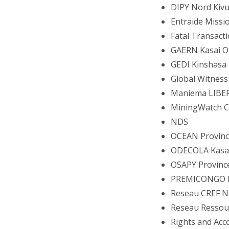
DIPY Nord Kiv
Entraide Missi
Fatal Transact
GAERN Kasai Or
GEDI Kinshasa
Global Witness
Maniema LIBE
MiningWatch 
NDS
OCEAN Provinc
ODECOLA Kasai
OSAPY Province
PREMICONGO 
Reseau CREF N
Reseau Ressou
Rights and Acc