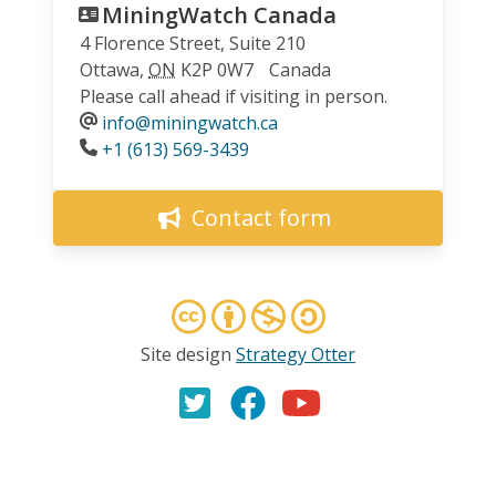
MiningWatch Canada
4 Florence Street, Suite 210
Ottawa
,
ON
K2P 0W7
Canada
Please call ahead if visiting in person.
info@miningwatch.ca
Phone
+1 (613) 569-3439
Contact form
Site design
Strategy Otter