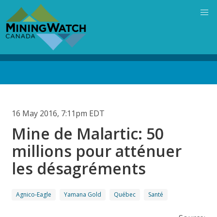
Skip
to
main
content
Back
to
top
16 May 2016, 7:11pm EDT
Mine de Malartic: 50
millions pour atténuer
les désagréments
Agnico-Eagle
Yamana Gold
Québec
Santé