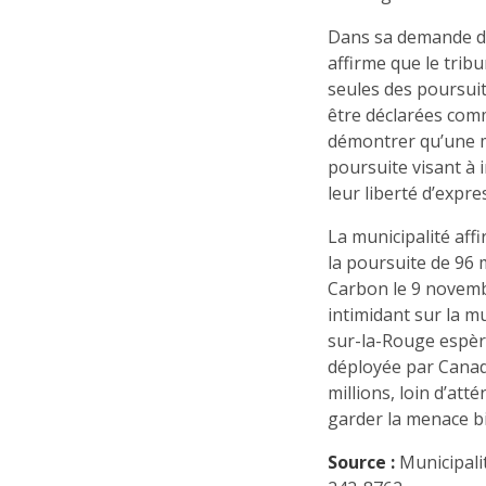
Dans sa demande d’a
affirme que le trib
seules des poursui
être déclarées comm
démontrer qu’une mu
poursuite visant à 
leur liberté d’expre
La municipalité af
la poursuite de 96
Carbon le 9 novemb
intimidant sur la mu
sur-la-Rouge espère
déployée par Canad
millions, loin d’atté
garder la menace bi
Source :
Municipalit