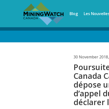
Skip
to
Blog
Les Nouvelle
main
content
Back
to
top
30 November 2018,
Poursuit
Canada C
dépose u
d’appel d
déclarer 