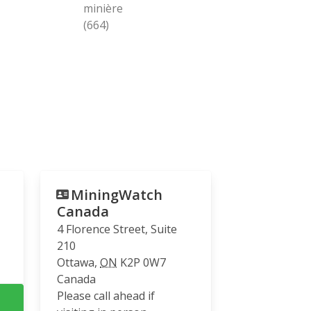
minière
(664)
MiningWatch
Canada
4 Florence Street, Suite
210
Ottawa
,
ON
K2P 0W7
Canada
Please call ahead if