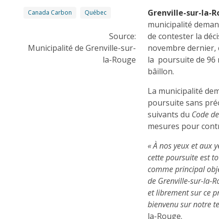
Grenville-sur-la-
Canada Carbon
Québec
municipalité deman
Source:
de contester la déci
Municipalité de Grenville-sur-
novembre dernier, q
la-Rouge
la poursuite de 96
bâillon.
La municipalité dem
poursuite sans préc
suivants du
Code de
mesures pour contre
« À nos yeux et aux y
cette poursuite est t
comme principal objec
de Grenville-sur-la-
et librement sur ce pr
bienvenu sur notre te
la-Rouge.