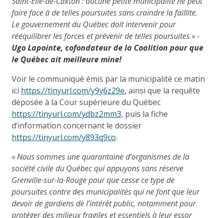
Saint-Élie-de-Caxton : aucune petite municipalité ne peut
faire face à de telles poursuites sans craindre la faillite.
Le gouvernement du Québec doit intervenir pour
rééquilibrer les forces et prévenir de telles poursuites » -
Ugo Lapointe, cofondateur de la Coalition pour que
le Québec ait meilleure mine!
Voir le communiqué émis par la municipalité ce matin
ici
https://tinyurl.com/y9y6z29e
, ainsi que la requête
déposée à la Cour supérieure du Québec
https://tinyurl.com/ydbz2mm3
, puis la fiche
d’information concernant le dossier
https://tinyurl.com/y893q9co
.
« Nous sommes une quarantaine d’organismes de la
société civile du Québec qui appuyons sans réserve
Grenville-sur-la-Rouge pour que cesse ce type de
poursuites contre des municipalités qui ne font que leur
devoir de gardiens de l’intérêt public, notamment pour
protéger des milieux fragiles et essentiels à leur essor