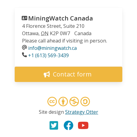
MiningWatch Canada
4 Florence Street, Suite 210
Ottawa
,
ON
K2P 0W7
Canada
Please call ahead if visiting in person.
info@miningwatch.ca
Phone
+1 (613) 569-3439
Contact form
Site design
Strategy Otter