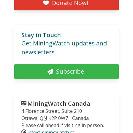
Donate Now!
Stay in Touch
Get MiningWatch updates and
newsletters
Subscribe
MiningWatch Canada
4 Florence Street, Suite 210
Ottawa
,
ON
K2P 0W7
Canada
Please call ahead if visiting in person.
info@miningwatch.ca