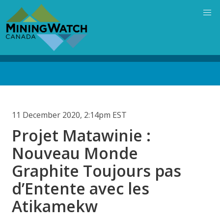
Skip
to
main
content
Back
to
top
11 December 2020, 2:14pm EST
Projet Matawinie :
Nouveau Monde
Graphite Toujours pas
d’Entente avec les
Atikamekw