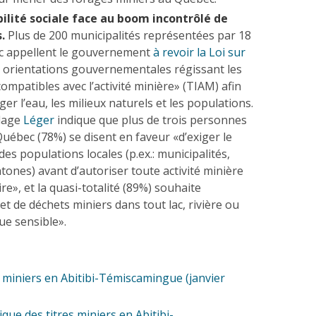
ilité sociale face au boom incontrôlé de
s.
Plus de 200 municipalités représentées par 18
 appellent le gouvernement
à revoir la Loi sur
s orientations gouvernementales régissant les
compatibles avec l’activité minière» (TIAM) afin
er l’eau, les milieux naturels et les populations.
dage
Léger
indique que plus de trois personnes
uébec (78%) se disent en faveur «d’exiger le
s populations locales (p.ex.: municipalités,
ones) avant d’autoriser toute activité minière
ire», et la quasi-totalité (89%) souhaite
jet de déchets miniers dans tout lac, rivière ou
ue sensible».
s miniers en Abitibi-Témiscamingue (janvier
ique des titres miniers en Abitibi-