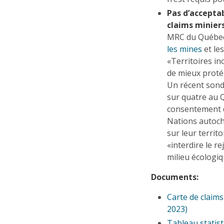
Pas d’acceptab
claims minier
MRC du Québec
les mines
et le
«Territoires in
de mieux protég
Un récent son
sur quatre au Q
consentement de
Nations autocht
sur leur territo
«interdire le re
milieu écologiq
Documents:
Carte de claim
2023)
Tableau statist