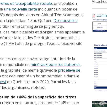
Attached
ières et l’acceptabilité sociale
, une coalition
ile
une nouvelle carte
indiquant un boom de
+46% depuis deux ans en Abitibi-Témiscamingue,
Commu
gion la plus claimée au Québec.
Dix nouvelles
bitibi-Témiscamingue se joignent au
 des municipalités et d’organismes appelant le
orcer la loi et les Territoires incompatibles
ère (TIAM) afin de protéger l’eau, la biodiversité
miniers concorde avec l’augmentation de la
e et mondiale en
minéraux pour les batteries
,
 le graphite, de même qu’avec le
prix élevé de
s ont documenté un boom semblable dans le
uest
du Québec depuis 2020. Parmi les faits
ar les organismes, notons :
ion de +46% de la superficie des titres
a région en deux ans, passant de 1,45 million