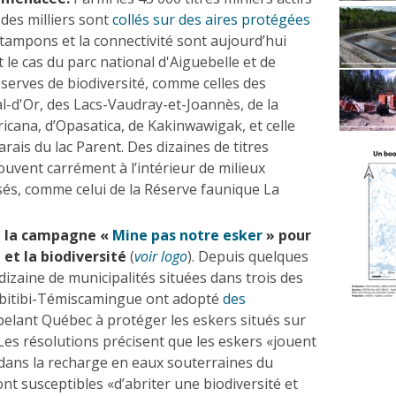
 des milliers sont
collés sur des aires protégées
tampons et la connectivité sont aujourd’hui
 le cas du parc national d'Aiguebelle et de
erves de biodiversité, comme celles des
l-d'Or, des Lacs-Vaudray-et-Joannès, de la
icana, d’Opasatica, de Kakinwawigak, et celle
rais du lac Parent. Des dizaines de titres
ouvent carrément à l’intérieur de milieux
sés, comme celui de la Réserve faunique La
 la campagne «
Mine pas notre esker
» pour
 et la biodiversité
(
voir logo
). Depuis quelques
izaine de municipalités situées dans trois des
Abitibi-Témiscamingue ont adopté
des
elant Québec à protéger les eskers situés sur
. Les résolutions précisent que les eskers «jouent
 dans la recharge en eaux souterraines du
sont susceptibles «d’abriter une biodiversité et