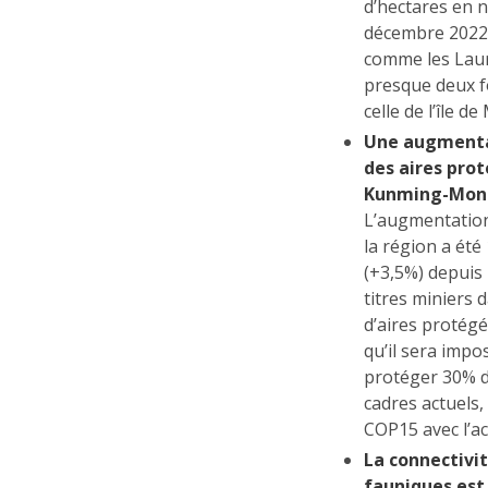
d’hectares en 
décembre 2022.
comme les Laur
presque deux fo
celle de l’île d
Une augmentat
des aires prot
Kunming-Montr
L’augmentation 
la région a été
(+3,5%) depuis 
titres miniers 
d’aires protégé
qu’il sera impo
protéger 30% du
cadres actuels,
COP15 avec l’a
La connectivi
fauniques es