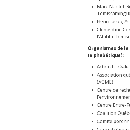
Marc Nantel, R
Témiscamingue
Henri Jacob, A
Clémentine Cor
l’Abitibi-Témi
Organismes de la 
(alphabétique):
Action boréale
Association qu
(AQME)
Centre de rech
l’environneme
Centre Entre-F
Coalition Québ
Comité pérenni
Conseil régiona