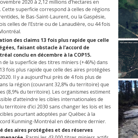
novembre 2020 à 2,12 millions d’hectares en
 Cette superficie correspond à celles de régions
entides, le Bas-Saint-Laurent, ou la Gaspésie,
is celles de l’Estrie ou de Lanaudière, ou 44 fois
e Montréal.
ion des claims 13 fois plus rapide que celle
égées, faisant obstacle à l’accord de
éal conclu en décembre à la COP15.
de la superficie des titres miniers (+46%) dans
 13 fois plus rapide que celle des aires protégées
2020. Il y a aujourd’hui près de 4 fois plus de
dans la région (couvrant 32,8% du territoire) que
es (8,9% du territoire). Les organismes estiment
ssible d’atteindre les cibles internationales de
 territoire d’ici 2030 sans changer les lois et les
 cibles pourtant adoptées par Québec à la
ccord Kunming-Montréal en décembre dernier.
té des aires protégées et des réserves
t menacée.
Parmi les 43 000 titres miniers actifs