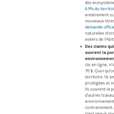
des écosystème
6.9% du territo
entièrement ou
nouveaux titre
demande officie
naturelles d’or
eskers de l’Ab
Des claims qu
ouvrent la po
environnement
clic en ligne, 
70 $
. Quoi qu’o
territoire. Ils
protégées et n
Ils ouvrent la 
d’autres trava
environnementa
contrairement à
n’est requis p