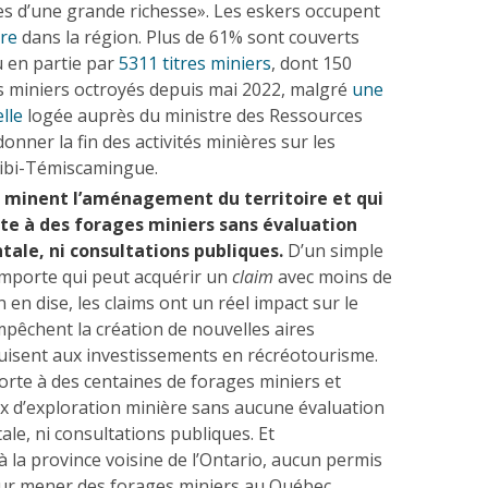
s d’une grande richesse». Les eskers occupent
ire
dans la région. Plus de 61% sont couverts
 en partie par
5311 titres miniers
, dont 150
s miniers octroyés depuis mai 2022, malgré
une
lle
logée auprès du ministre des Ressources
donner la fin des activités minières sur les
itibi-Témiscamingue.
i minent l’aménagement du territoire et qui
rte à des forages miniers sans évaluation
ale, ni consultations publiques.
D’un simple
n’importe qui peut acquérir un
claim
avec moins de
n en dise, les claims ont un réel impact sur le
 empêchent la création de nouvelles aires
uisent aux investissements en récréotourisme.
porte à des centaines de forages miniers et
ux d’exploration minière sans aucune évaluation
le, ni consultations publiques. Et
 la province voisine de l’Ontario, aucun permis
our mener des forages miniers au Québec.