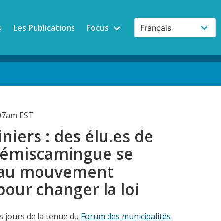
s
Les Publications
Focus
:07am EST
niers : des élu.es de
-Témiscamingue se
 au mouvement
pour changer la loi
s jours de la tenue du
Forum des municipalités