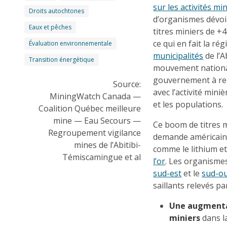
sur les activités min
Droits autochtones
d’organismes dévo
Eaux et pêches
titres miniers de 
ce qui en fait la ré
Évaluation environnementale
municipalités
de l’A
Transition énergétique
mouvement national
gouvernement à renf
Source:
avec l’activité mini
MiningWatch Canada —
et les populations.
Coalition Québec meilleure
mine — Eau Secours —
Ce boom de titres 
Regroupement vigilance
demande américain
mines de l’Abitibi-
comme le lithium et
Témiscamingue et al
l’or
. Les organisme
sud-est
et le
sud-o
saillants relevés p
Une augmentat
miniers
dans l