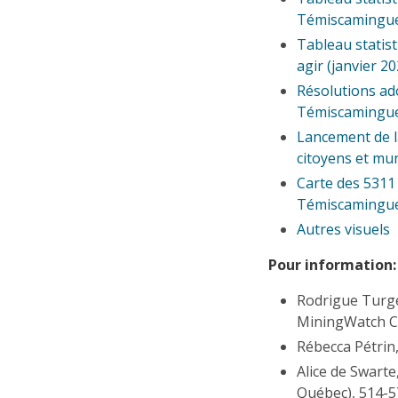
Témiscamingue 
Tableau statis
agir (janvier 2
Résolutions ado
Témiscamingue 
Lancement de l
citoyens et mun
Carte des 5311 
Témiscamingu
Autres visuels
Pour information:
Rodrigue Turge
MiningWatch C
Rébecca Pétrin
Alice de Swarte
Québec), 514-