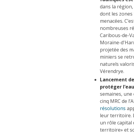
dans la région,
dont les zones 
menacées. C’est
nombreuses rés
Caribous-de-Va
Moraine-d'Harr
projetée des ma
miniers se retr
naturels valori
Vérendrye.
Lancement de
protéger l’eau
semaines, une d
cinq MRC de l’
résolutions
app
leur territoire
un rôle capital
territoire» et 