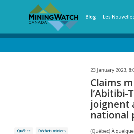
Skip
to
Blog
Les Nouvelle
main
content
Back
to
top
23 January 2023, 8
Claims mi
l’Abitibi
joignent
national 
(Québec) À quelque
Québec
Déchets miniers