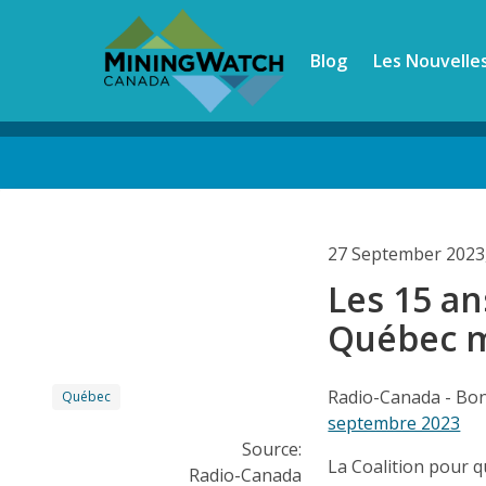
Skip
to
Blog
Les Nouvelle
main
content
Back
to
top
27 September 2023
Les 15 an
Québec m
Radio-Canada - Bon
Québec
septembre 2023
Source:
La Coalition pour q
Radio-Canada