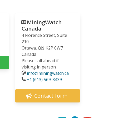
MiningWatch
Canada
4 Florence Street, Suite
210
Ottawa
,
ON
K2P 0W7
Canada
Please call ahead if
visiting in person.
info@miningwatch.ca
Phone
+1 (613) 569-3439
Contact form