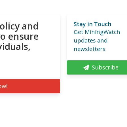
olicy and
Stay in Touch
Get MiningWatch
to ensure
updates and
viduals,
newsletters
Subscribe
ow!