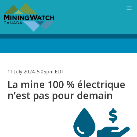
Skip
to
main
content
Back
to
top
11 July 2024, 5:05pm EDT
La mine 100 % électrique
n’est pas pour demain