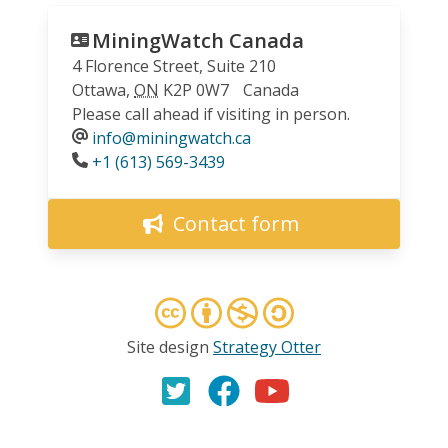
MiningWatch Canada
4 Florence Street, Suite 210
Ottawa
,
ON
K2P 0W7
Canada
Please call ahead if visiting in person.
info@miningwatch.ca
Phone
+1 (613) 569-3439
Contact form
Site design
Strategy Otter