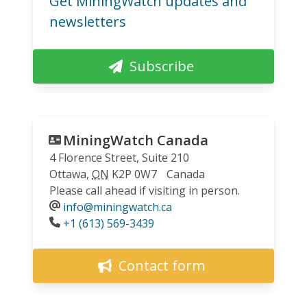
Get MiningWatch updates and
newsletters
Subscribe
MiningWatch Canada
4 Florence Street, Suite 210
Ottawa
,
ON
K2P 0W7
Canada
Please call ahead if visiting in person.
info@miningwatch.ca
Phone
+1 (613) 569-3439
Contact form