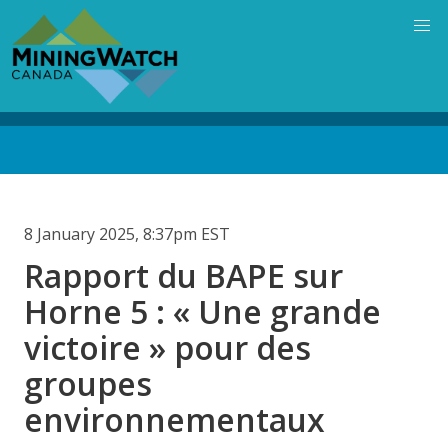
Skip
to
main
content
Back
to
top
8 January 2025, 8:37pm EST
Rapport du BAPE sur
Horne 5 : « Une grande
victoire » pour des
groupes
environnementaux