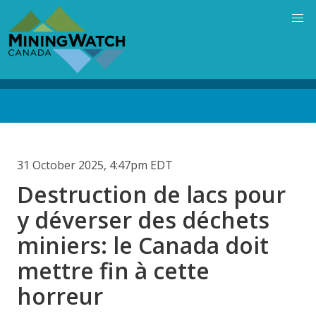
Skip
to
main
content
Back
to
top
31 October 2025, 4:47pm EDT
Destruction de lacs pour
y déverser des déchets
miniers: le Canada doit
mettre fin à cette
horreur