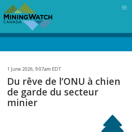
Skip
to
main
content
Back
to
top
1 June 2026, 9:07am EDT
Du rêve de l’ONU à chien
de garde du secteur
minier