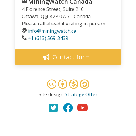
MiningWatch Canada
4 Florence Street, Suite 210
Ottawa
,
ON
K2P 0W7
Canada
Please call ahead if visiting in person.
info@miningwatch.ca
Phone
+1 (613) 569-3439
Contact form
Site design
Strategy Otter