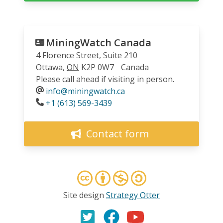
MiningWatch Canada
4 Florence Street, Suite 210
Ottawa
,
ON
K2P 0W7
Canada
Please call ahead if visiting in person.
info@miningwatch.ca
Phone
+1 (613) 569-3439
Contact form
Site design
Strategy Otter