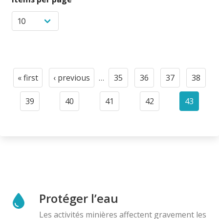
Pagination
« first
‹ previous
…
35
36
37
38
First
Previous
Page
Page
Page
Page
page
page
39
40
41
42
43
Page
Page
Page
Page
Current
page
Protéger l’eau
Les activités minières affectent gravement les