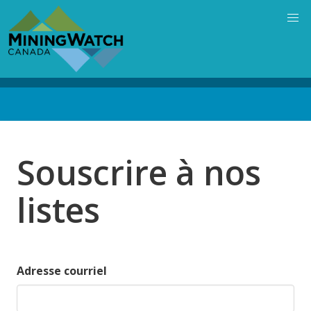
Skip
to
main
content
Back
to
top
Souscrire à nos
listes
Adresse courriel