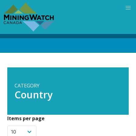
Skip
to
main
content
Back
to
top
CATEGORY
Country
Items per page