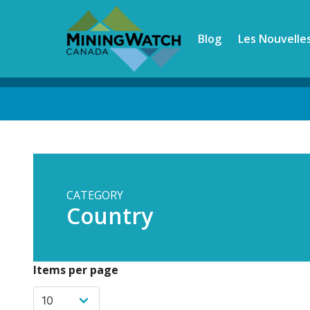
Skip
to
Blog
Les Nouvelle
main
content
Back
to
top
CATEGORY
Country
Items per page