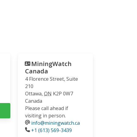
MiningWatch
Canada
4 Florence Street, Suite
210
Ottawa
,
ON
K2P 0W7
Canada
Please call ahead if
visiting in person.
info@miningwatch.ca
Phone
+1 (613) 569-3439