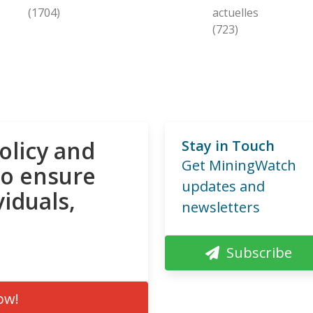
(1704)
actuelles
(723)
olicy and
Stay in Touch
Get MiningWatch
to ensure
updates and
viduals,
newsletters
Subscribe
ow!