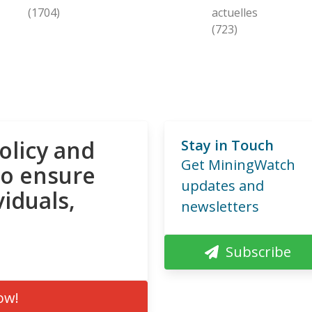
(1704)
actuelles
(723)
olicy and
Stay in Touch
Get MiningWatch
to ensure
updates and
viduals,
newsletters
Subscribe
ow!