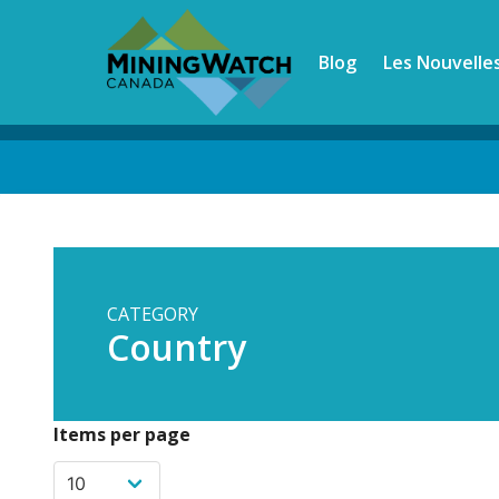
Skip
to
Blog
Les Nouvelle
main
content
Back
to
top
CATEGORY
Country
Items per page