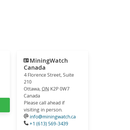
MiningWatch
Canada
4 Florence Street, Suite
210
Ottawa
,
ON
K2P 0W7
Canada
Please call ahead if
visiting in person.
info@miningwatch.ca
Phone
+1 (613) 569-3439