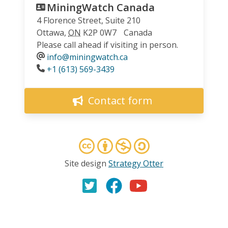
MiningWatch Canada
4 Florence Street, Suite 210
Ottawa
,
ON
K2P 0W7
Canada
Please call ahead if visiting in person.
info@miningwatch.ca
Phone
+1 (613) 569-3439
Contact form
Site design
Strategy Otter