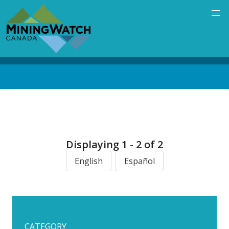
Skip
to
main
content
Back
to
top
Displaying 1 - 2 of 2
English
Español
CATEGORY