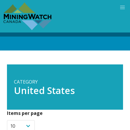
Skip
to
main
content
Back
to
top
CATEGORY
United States
Items per page