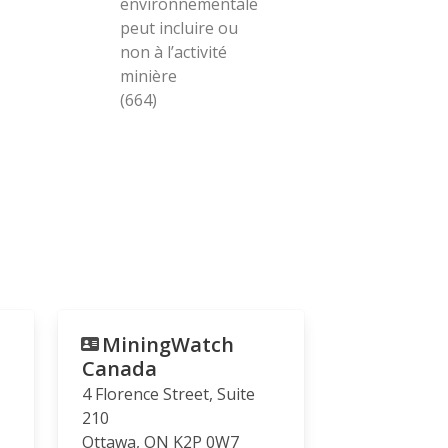
environnementale
peut incluire ou
non à l’activité
minière
(664)
MiningWatch
Canada
4 Florence Street, Suite
210
Ottawa
,
ON
K2P 0W7