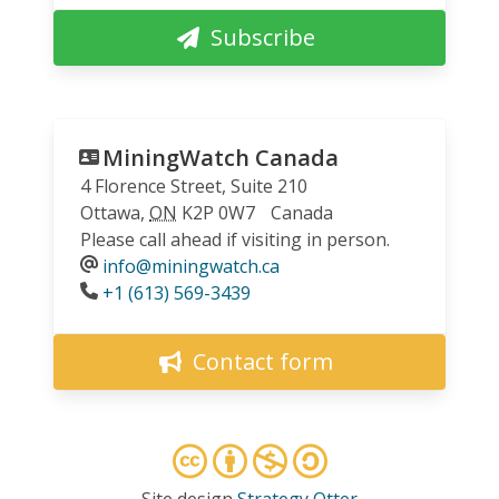
Subscribe
MiningWatch Canada
4 Florence Street, Suite 210
Ottawa
,
ON
K2P 0W7
Canada
Please call ahead if visiting in person.
info@miningwatch.ca
Phone
+1 (613) 569-3439
Contact form
Site design
Strategy Otter