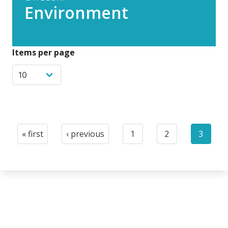
Environment
Items per page
Pagination
« first
‹ previous
1
2
3
First
Previous
Page
Page
Curren
page
page
page