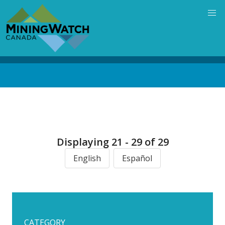
Skip
to
main
content
Back
to
top
Displaying 21 - 29 of 29
English
Español
CATEGORY