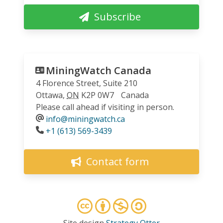
Subscribe
MiningWatch Canada
4 Florence Street, Suite 210
Ottawa
,
ON
K2P 0W7
Canada
Please call ahead if visiting in person.
info@miningwatch.ca
Phone
+1 (613) 569-3439
Contact form
Site design
Strategy Otter