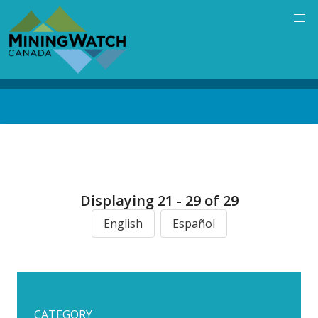
Skip
to
main
content
Back
to
top
Displaying 21 - 29 of 29
English
Español
CATEGORY