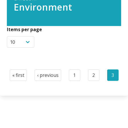
Environment
Items per page
Pagination
« first
‹ previous
1
2
3
First
Previous
Page
Page
Curren
page
page
page