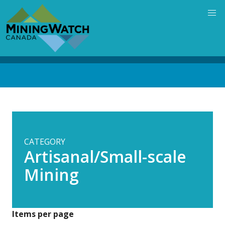
Skip
to
main
content
Back
to
top
CATEGORY
Artisanal/Small-scale
Mining
Items per page