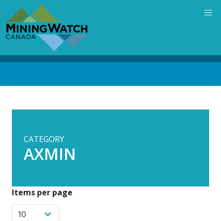
Skip
to
main
content
Back
to
top
CATEGORY
AXMIN
Items per page