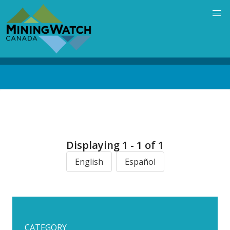
Skip
to
main
content
Back
to
top
Displaying 1 - 1 of 1
English
Español
CATEGORY