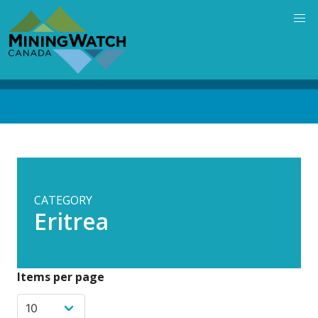
Skip
to
main
content
Back
to
top
CATEGORY
Eritrea
Items per page