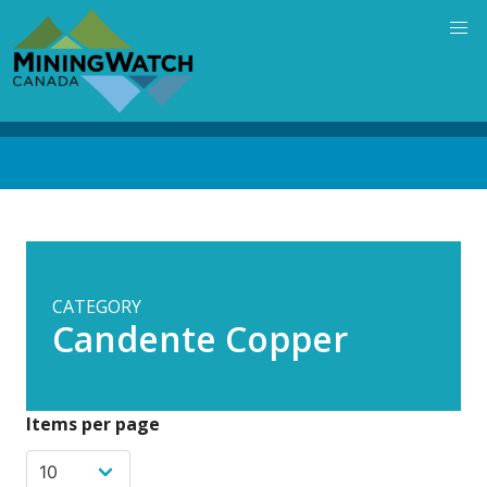
Skip
to
main
content
Back
to
top
CATEGORY
Candente Copper
Items per page