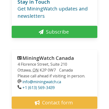
Stay in Touch
Get MiningWatch updates and
newsletters
Subscribe
MiningWatch Canada
4 Florence Street, Suite 210
Ottawa
,
ON
K2P 0W7
Canada
Please call ahead if visiting in person.
info@miningwatch.ca
Phone
+1 (613) 569-3439
Contact form