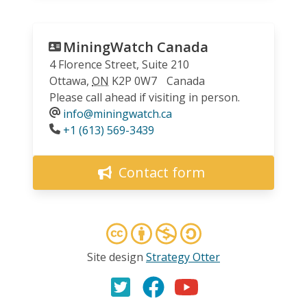
MiningWatch Canada
4 Florence Street, Suite 210
Ottawa
,
ON
K2P 0W7
Canada
Please call ahead if visiting in person.
info@miningwatch.ca
Phone
+1 (613) 569-3439
Contact form
Site design
Strategy Otter