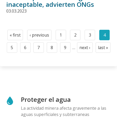
inaceptable, advierten ONGs
03.03.2023
Paginación
« first
‹ previous
1
2
3
4
First
Previous
Page
Page
Page
Curre
page
page
page
5
6
7
8
9
…
next ›
last »
Page
Page
Page
Page
Page
Next
Last
page
page
Proteger el agua
La actividad minera afecta gravemente a las
aguas superficiales y subterraneas