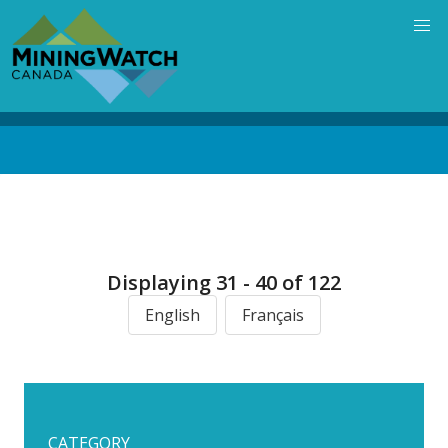
Skip
to
main
content
Back
to
top
Displaying 31 - 40 of 122
English
Français
CATEGORY