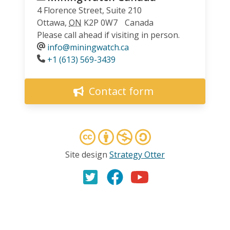
4 Florence Street, Suite 210
Ottawa
,
ON
K2P 0W7
Canada
Please call ahead if visiting in person.
info@miningwatch.ca
Phone
+1 (613) 569-3439
Contact form
Site design
Strategy Otter