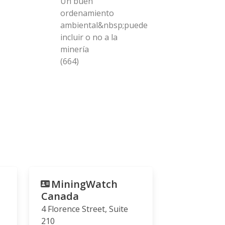
Un buen
ordenamiento
ambiental&nbsp;puede
incluir o no a la
minería
(664)
MiningWatch
Canada
4 Florence Street, Suite
210