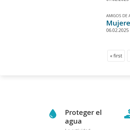
AMIGOS DE 
Mujere
06.02.2025
Paginació
« first
First
page
Proteger el
agua