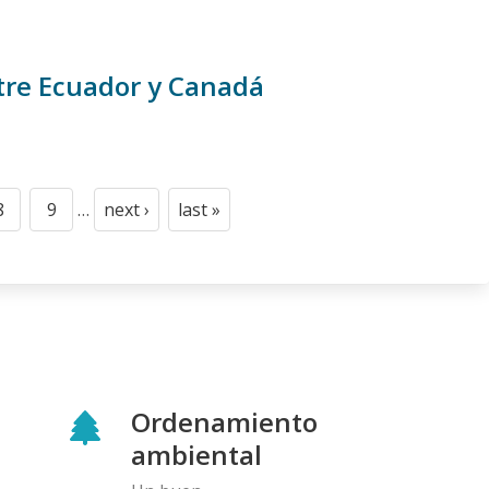
tre Ecuador y Canadá
8
9
…
next ›
last »
Page
Page
Next
Last
page
page
Ordenamiento
ambiental