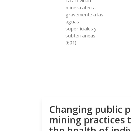
La actividad
minera afecta
gravemente a las
aguas
superficiales y
subterraneas
(601)
Changing public p
mining practices 
the health of indi