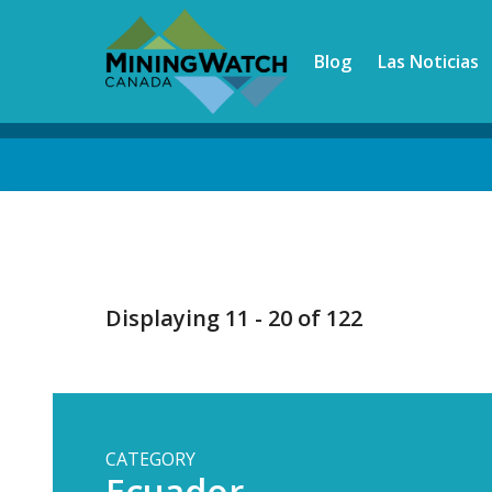
Skip
to
Blog
Las Noticias
main
content
Back
to
top
Displaying 11 - 20 of 122
CATEGORY
Ecuador