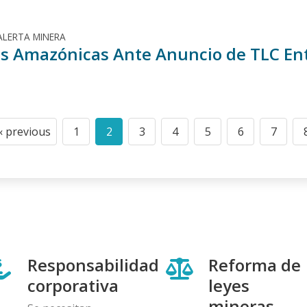
ALERTA MINERA
s Amazónicas Ante Anuncio de TLC En
n
‹ previous
1
2
3
4
5
6
7
Previous
Page
Current
Page
Page
Page
Page
Page
page
page
Responsabilidad
Reforma de
corporativa
leyes
mineras