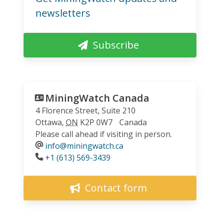
newsletters
Subscribe
MiningWatch Canada
4 Florence Street, Suite 210
Ottawa
,
ON
K2P 0W7
Canada
Please call ahead if visiting in person.
info@miningwatch.ca
Phone
+1 (613) 569-3439
Contact form