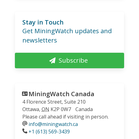
Stay in Touch
Get MiningWatch updates and
newsletters
Subscribe
MiningWatch Canada
4 Florence Street, Suite 210
Ottawa
,
ON
K2P 0W7
Canada
Please call ahead if visiting in person.
info@miningwatch.ca
Phone
+1 (613) 569-3439