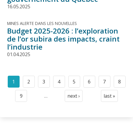
16.05.2025
MINES ALERTE DANS LES NOUVELLES
Budget 2025-2026 : l’exploration
de l’or subira des impacts, craint
l’industrie
01.04.2025
Pagination
1
2
3
4
5
6
7
8
Current
Page
Page
Page
Page
Page
Page
Page
page
9
…
next ›
last »
Page
Next
Last
page
page