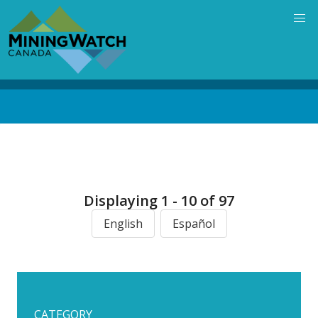
Skip
to
main
content
Back
to
top
Displaying 1 - 10 of 97
English
Español
CATEGORY