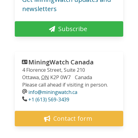
newsletters
Subscribe
MiningWatch Canada
4 Florence Street, Suite 210
Ottawa
,
ON
K2P 0W7
Canada
Please call ahead if visiting in person.
info@miningwatch.ca
Phone
+1 (613) 569-3439
Contact form