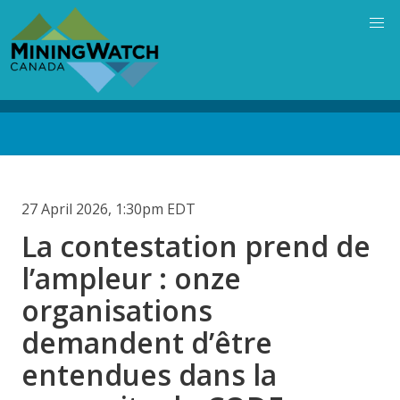
Skip
to
main
content
Back
to
top
27 April 2026, 1:30pm EDT
La contestation prend de
l’ampleur : onze
organisations
demandent d’être
entendues dans la