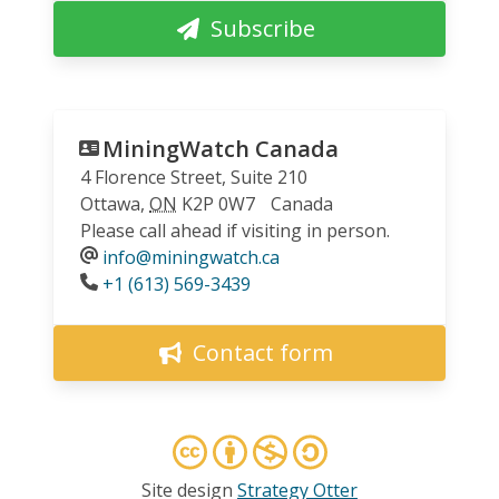
Subscribe
MiningWatch Canada
4 Florence Street, Suite 210
Ottawa
,
ON
K2P 0W7
Canada
Please call ahead if visiting in person.
info@miningwatch.ca
Phone
+1 (613) 569-3439
Contact form
Site design
Strategy Otter