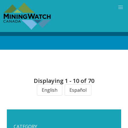
Skip
to
main
content
Back
to
top
Displaying 1 - 10 of 70
English
Español
CATEGORY